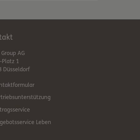
takt
runde liegenden
eits ab-geschrieben).
 Group AG
runde liegenden
Platz 1
 Düsseldorf
ntaktformular
rtriebsunterstützung
tragsservice
gebotsservice Leben