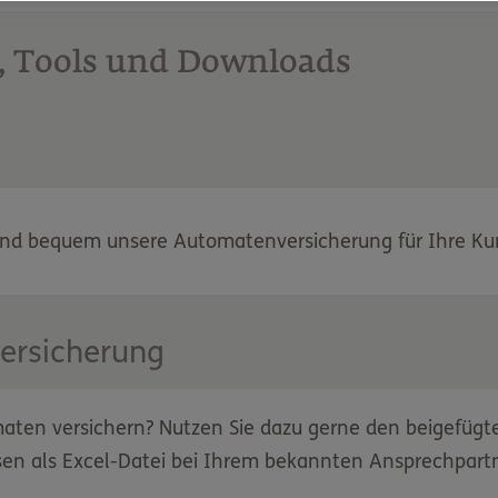
schädigung am Aufstellungsort entsteht.
igungen und Verluste, die z. B. entstehen durch:
, Tools und Downloads
Aufstellungsort, zur Umstellung, Reparatur und Einlag
tätte wird aufgebrochen. Die Täter entwenden Bargeld i
i:
 zerstört. Die Automatenversicherung ersetzt den Scha
 und bequem unsere Automatenversicherung für Ihre K
s Einwurfkanals (Falschgeld, Fremdkörper etc.)
ersicherung
hl
ten versichern? Nutzen Sie dazu gerne den beigefügt
en als Excel-Datei bei Ihrem bekannten Ansprechpartn
sung
e Automaten: