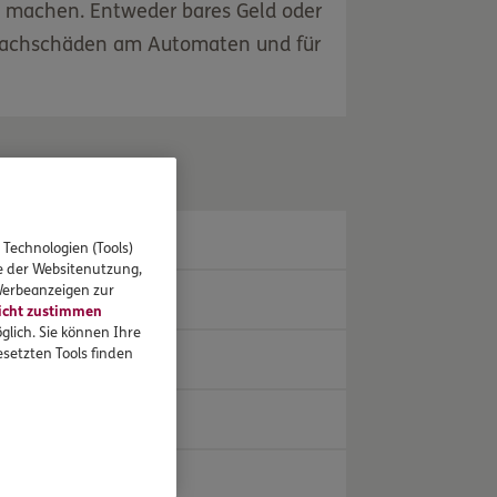
te machen. Entweder bares Geld oder
i Sachschäden am Automaten und für
 Technologien (Tools)
se der Websitenutzung,
 Werbeanzeigen zur
icht zustimmen
glich. Sie können Ihre
setzten Tools finden
 Zubehör und Inhalt.