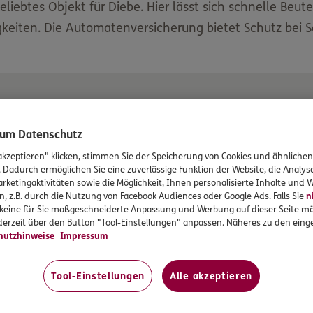
liebtes Objekt für Diebe. Hier lässt sich schnelle Beu
igkeiten. Die Automatenversicherung bietet Schutz be
zum Datenschutz
g interessant?
akzeptieren" klicken, stimmen Sie der Speicherung von Cookies und ähnlichen
. Dadurch ermöglichen Sie eine zuverlässige Funktion der Website, die Analy
rketingaktivitäten sowie die Möglichkeit, Ihnen personalisierte Inhalte und
f einen Blick
ivate Aufsteller von Automaten, z. B.:
n, z.B. durch die Nutzung von Facebook Audiences oder Google Ads. Falls Sie
n
r keine für Sie maßgeschneiderte Anpassung und Werbung auf dieser Seite mö
erzeit über den Button "Tool-Einstellungen" anpassen. Näheres zu den einge
h Inhalt und Bargeld versichert.
hutzhinweise
Impressum
 Art, insbesondere Waren und Spielautomaten inklusive
Tool-Einstellungen
Alle akzeptieren
erhalb Deutschlands.